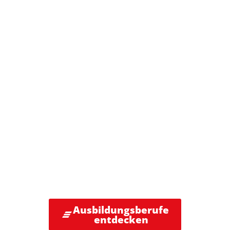
DEINE
ZUKUNFT IST
UNSER THEMA.
Ausbildungsberufe
entdecken